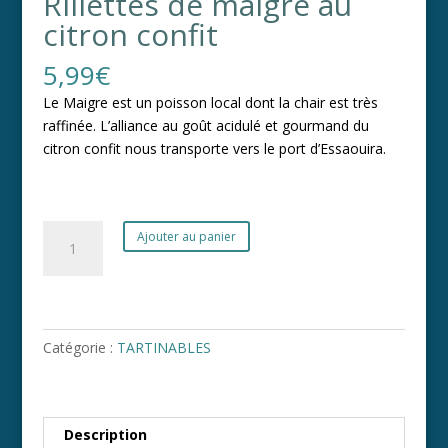
Rillettes de maigre au
citron confit
5,99
€
Le Maigre est un poisson local dont la chair est très
raffinée. L’alliance au goût acidulé et gourmand du
citron confit nous transporte vers le port d’Essaouira.
quantité
A
Ajouter au panier
de
l
Rillettes
t
de
e
maigre
r
au
Catégorie :
TARTINABLES
n
citron
a
confit
t
i
Description
v