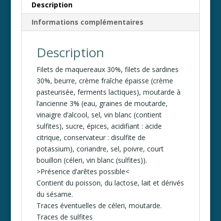
Description
v
e
Informations complémentaires
:
Description
Filets de maquereaux 30%, filets de sardines
30%, beurre, crème fraîche épaisse (crème
pasteurisée, ferments lactiques), moutarde à
l’ancienne 3% (eau, graines de moutarde,
vinaigre d’alcool, sel, vin blanc (contient
sulfites), sucre, épices, acidifiant : acide
citrique, conservateur : disulfite de
potassium), coriandre, sel, poivre, court
bouillon (céleri, vin blanc (sulfites)).
>Présence d’arêtes possible<
Contient du poisson, du lactose, lait et dérivés
du sésame.
Traces éventuelles de céleri, moutarde.
Traces de sulfites