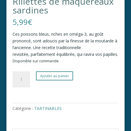
Rillettes de maquereaux
sardines
5,99
€
Ces poissons bleus, riches en oméga-3, au goût
prononcé, sont adoucis par la finesse de la moutarde à
l’ancienne. Une recette traditionnelle
revisitée, parfaitement équilibrée, qui ravira vos papilles.
Disponible sur commande
quantité
A
Ajouter au panier
de
l
Rillettes
t
de
e
maquereaux
r
sardines
Catégorie :
TARTINABLES
n
a
t
i