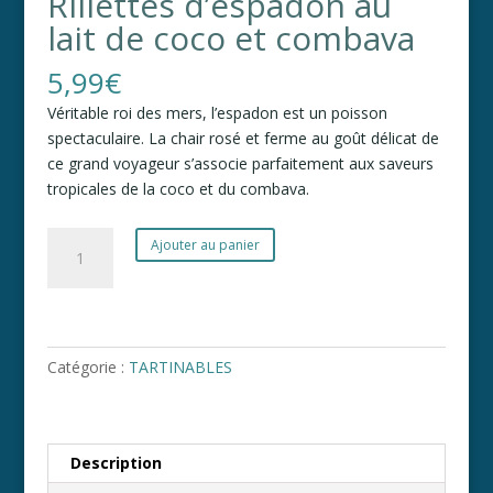
Rillettes d’espadon au
lait de coco et combava
5,99
€
Véritable roi des mers, l’espadon est un poisson
spectaculaire. La chair rosé et ferme au goût délicat de
ce grand voyageur s’associe parfaitement aux saveurs
tropicales de la coco et du combava.
quantité
A
Ajouter au panier
de
l
Rillettes
t
d'espadon
e
au
r
lait
Catégorie :
TARTINABLES
n
de
a
coco
t
et
i
Description
combava
v